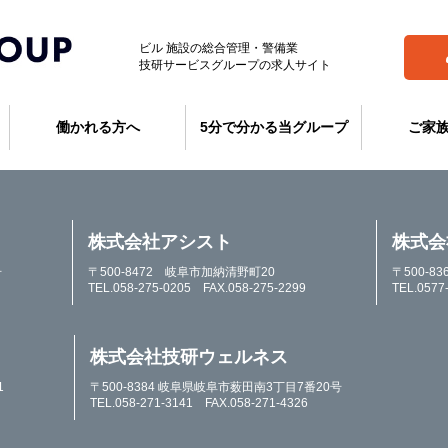
ビル 施設の総合管理・警備業
技研サービスグループの求人サイト
働かれる方へ
5分で分かる当グループ
ご家
株式会社アシスト
株式会
号
〒500-8472 岐阜市加納清野町20
〒500-
TEL.058-275-0205 FAX.058-275-2299
TEL.0577
株式会社技研ウェルネス
1
〒500-8384 岐阜県岐阜市薮田南3丁目7番20号
TEL.058-271-3141 FAX.058-271-4326